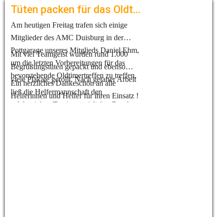
Tüten packen für das Oldtimertreffen
Am heutigen Freitag trafen sich einige
Mitglieder des AMC Duisburg in der
Pottgarage unseres Mitglieds Daniel Ehm,
Mit viel Teamgeist wurden rund 1.000
um die letzten Vorbereitungen für das
Begrüßungstüten gepackt und ebenso
bevorstehende Oldtimertreffen zu treffen.
viele Plakate gerollt. Nach getaner Arbeit
Ein herzliches Dankeschön an alle
ließ die Helfermannschaft den
Helferinnen und Helfer für ihren Einsatz !
erfolgreichen Tag in gemütlicher Runde
bei einer leckeren Grillwurst ausklingen.