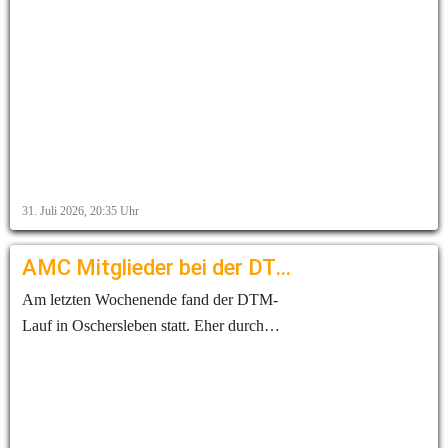
31. Juli 2026, 20:35
Uhr
AMC Mitglieder bei der DTM
Am letzten Wochenende fand der DTM-
Lauf in Oschersleben statt. Eher durch
Zufall trafen sich dort unsere Mitglieder
Cornelia Simon und Maximillian Götz in
ihren Funktionen als Motorsport
Journalisten und Kommentator für