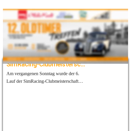
Alle Infos zum Treffen findest mit Klick aufs Bild
Aktuelles
SimRacing-Clubmeisterschaft: Spannender 6. Lauf in Assen
Am vergangenen Sonntag wurde der 6.
Lauf der SimRacing-Clubmeisterschaft
des AMC Duisburg auf dem
traditionsreichen TT Circuit Assen
ausgetragen. Wie bereits zu Saisonbeginn
festgelegt, gehen alle Teilnehmer in dieser
Saison mit dem Lotus Evora GT4 an den
Start – ein Fahrzeug, das für spannende