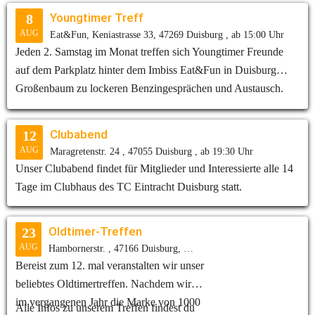
Youngtimer Treff
8
AUG
Eat&Fun, Keniastrasse 33, 47269 Duisburg , ab 15:00 Uhr
Jeden 2. Samstag im Monat treffen sich Youngtimer Freunde
auf dem Parkplatz hinter dem Imbiss Eat&Fun in Duisburg
Großenbaum zu lockeren Benzingesprächen und Austausch.
Clubabend
12
AUG
Maragretenstr. 24 , 47055 Duisburg , ab 19:30 Uhr
Unser Clubabend findet für Mitglieder und Interessierte alle 14
Tage im Clubhaus des TC Eintracht Duisburg statt.
Oldtimer-Treffen
23
AUG
Hambornerstr. , 47166 Duisburg, ab 10:00 Uhr
Bereist zum 12. mal veranstalten wir unser
beliebtes Oldtimertreffen. Nachdem wir
im vergangenen Jahr die Marke von 1000
Alle Infos zu unserem Treffen findest du